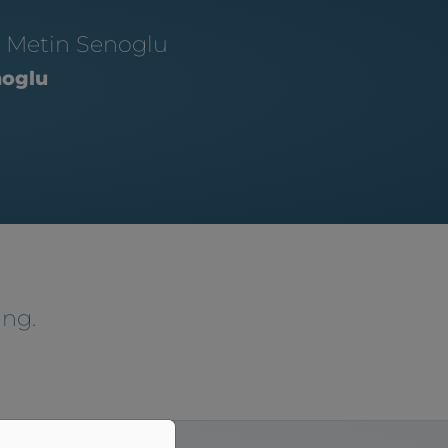
 Metin Senoglu
noglu
ung.