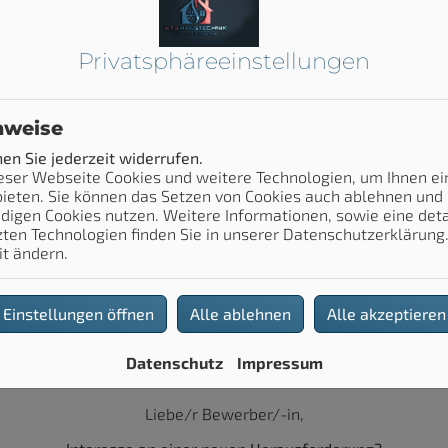
Privatsphäre­einstellungen
Diskretion wird bei uns groß geschrieben
e Bewerbung ist bei uns in guten Hän
nweise
ewerbung mit großer Wahrscheinlichkeit in einem bestehenden 
entsprechende Diskretion selbstverständlich.
n Sie jederzeit widerrufen.
ir freuen uns über kompetente Unterstützung in unserem Tea
eser Webseite Cookies und weitere Technologien, um Ihnen e
ieten. Sie können das Setzen von Cookies auch ablehnen und 
igen Cookies nutzen. Weitere Informationen, sowie eine detai
Zum Bewerbungsformular
ten Technologien finden Sie in unserer Datenschutzerklärung.
it ändern.
Einstellungen öffnen
Alle ablehnen
Alle akzeptieren
Datenschutz
Impressum
Liebe/r Bewerber/-in,