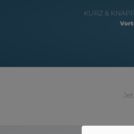
KURZ & KNAPP 
Vort
Jet