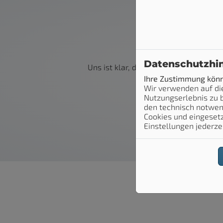
Jed
Datenschutzhi
Uns ist klar, dass Sie
sich bei Ihrer B
Ihre Zustimmung könne
W
Wir verwenden auf di
Nutzungserlebnis zu b
den technisch notwend
Cookies und eingesetz
Einstellungen jederze