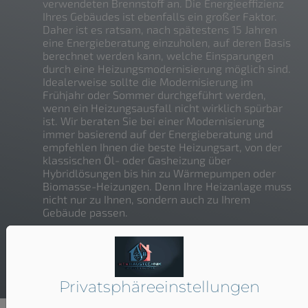
verwendeten Brennstoff an. Die Energieeffizienz
Ihres Gebäudes ist ebenfalls ein großer Faktor.
Daher ist es ratsam, nach spätestens 15 Jahren
eine Energieberatung einzuholen, auf deren Basis
berechnet werden kann, welche Einsparungen
durch eine Heizungsmodernisierung möglich sind.
Idealerweise sollte die Modernisierung im
Frühjahr oder Sommer durchgeführt werden,
wenn ein Heizungsausfall nicht wirklich spürbar
ist. Wir beraten Sie bei einer Modernisierung
immer basierend auf der Energieberatung und
empfehlen Ihnen die beste Heizungsart, von der
klassischen Öl- oder Gasheizung über
Hybridlösungen bis hin zu Wärmepumpen oder
Biomasse-Heizungen. Denn Ihre Heizanlage muss
nicht nur zu Ihnen, sondern auch zu Ihrem
Gebäude passen.
Privatsphäre­einstellungen