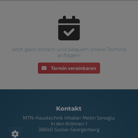
Jetzt ganz einfach und bequem online Termine
anfragen!
Termin vereinbaren
Footer - Kontaktdaten und Öffnungszei
Kontakt
MTN-Haustechnik Inhaber Metin Senoglu
In den Kröhnen 1
38640 Goslar-Georgenberg