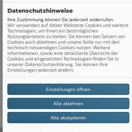
Datenschutzhinweise
Ihre Zustimmung können Sie jederzeit widerrufen.
MTN-Haustechnik Inhaber Metin
Wir verwenden auf dieser Webseite Cookies und weitere
Senoglu: Ihr Partner für die
Technologien, um Ihnen ein bestmögliches
Nutzungserlebnis zu bieten. Sie können das Setzen von
Heizungsmodernisierung
Cookies auch ablehnen und unsere Seite nur mit den
Unsere Experten helfen Ihnen nicht nur bei der
technisch notwendigen Cookies nutzen. Weitere
Planung und Umsetzung, sondern beraten Sie auch
Informationen, sowie eine detaillierte Übersicht der
ausführlich und umfassend zu den
Cookies und eingesetzten Technologien finden Sie in
Fördermöglichkeiten bei einer
unserer Datenschutzerklärung. Sie können Ihre
Heizungsmodernisierung. Denn in vielen Fällen können
Einstellungen jederzeit ändern.
Sie Fördermittel bei der BAFA oder der KfW
beantragen und bares Geld sparen. Da alle modernen
Heizungsanlagen eine bessere Energieeffizienz haben
Einstellungen öffnen
als alte Systeme, ist eine Förderung oft möglich –
übrigens auch für eine Energieberatung!
Alle ablehnen
Alle akzeptieren