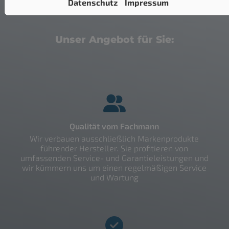
Datenschutz
Impressum
Unser Angebot für Sie:
Qualität vom Fachmann
Wir verbauen ausschließlich Markenprodukte
führender Hersteller. Sie profitieren von
umfassenden Service- und Garantieleistungen und
wir kümmern uns um einen regelmäßigen Service
und Wartung