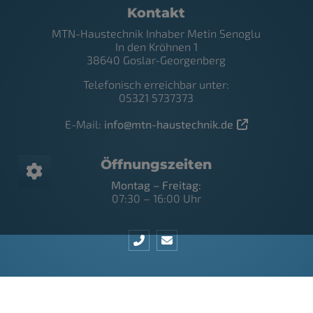
Footer - Kontaktdaten und Öffnungszei
Kontakt
MTN-Haustechnik Inhaber Metin Senoglu
In den Kröhnen 1
38640 Goslar-Georgenberg
Telefonisch erreichbar unter:
05321 5737373
E-Mail:
info@mtn-haustechnik.de
Öffnungszeiten
Montag – Freitag:
07:30 – 16:00 Uhr
IMPRESSUM
DATENSCHUTZ
KONTAKT