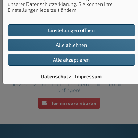
uns.
unserer Datenschutzerklärung. Sie können Ihre
Einstellungen jederzeit ändern.
Einstellungen öffnen
Alle ablehnen
Alle akzeptieren
Datenschutz
Impressum
Jetzt ganz einfach und bequem online Termine
anfragen!
Termin vereinbaren