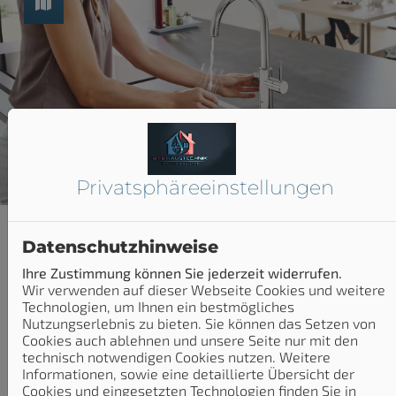
Privatsphäre­einstellungen
Datenschutzhinweise
Ihre Zustimmung können Sie jederzeit widerrufen.
Alles sicher für Ihr
Wir verwenden auf dieser Webseite Cookies und weitere
Technologien, um Ihnen ein bestmögliches
Wasser
Nutzungserlebnis zu bieten. Sie können das Setzen von
Cookies auch ablehnen und unsere Seite nur mit den
Sie wollen sicher sein, dass Ihr Trinkwasser immer
technisch notwendigen Cookies nutzen. Weitere
sauber ist und bleibt oder möchten Ihren
Informationen, sowie eine detaillierte Übersicht der
Wasserverbrauch optimieren? Dann sprechen Sie mit
Cookies und eingesetzten Technologien finden Sie in