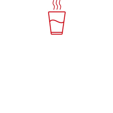
GEFILTERT
still, heiß