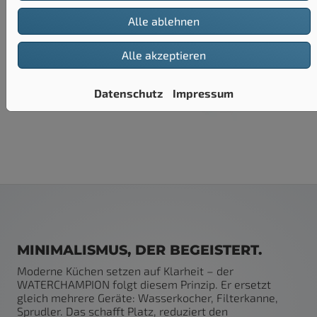
Alle ablehnen
Alle akzeptieren
Datenschutz
Impressum
MINIMALISMUS, DER BEGEISTERT.
Moderne Küchen setzen auf Klarheit – der
WATERCHAMPION folgt diesem Prinzip. Er ersetzt
gleich mehrere Geräte: Wasserkocher, Filterkanne,
Sprudler. Das schafft Platz, reduziert den